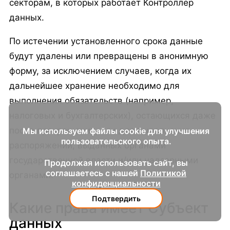
секторам, в которых работает Контроллер
данных.
По истечении установленного срока данные
будут удалены или превращены в анонимную
форму, за исключением случаев, когда их
дальнейшее хранение необходимо для
выполнения обязательств (например,
налоговых и бухгалтерских), остающихся даже
после прекращения, или для выполнения
Мы используем файлы cookie для улучшения
пользовательского опыта.
распоряжений, выданных органами
государственной власти и/или надзорными
Продолжая использовать сайт, вы
соглашаетесь с нашей
Политикой
органами.
конфиденциальности
Подтвердить
Какие права имеет Субъект
данных