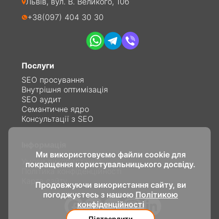
Львів, вул. В. Великого, 10б
+38(097) 404 30 30
Послуги
SEO просування
Внутрішня оптимізація
SEO аудит
Семантичне ядро
Консультації з SEO
Інформація
Ми використовуємо файли cookie для
Умови використання
покращення користувальницького досвіду.
Політика конфіденційності
Карта сайту
Продовжуючи використання сайту, ви
погоджуєтесь з нашою
Політикою
конфіденційності
Підтвердити