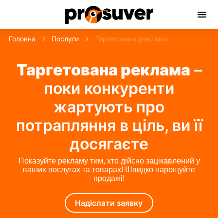
Головна
Послуги
Таргетована реклама
Бажаєте працювати з нами або
Послуги
отримати консультацію?
Таргетована реклама
Про нас
–
Надішліть нам заявку
Кейси
поки конкуренти
Відгуки
Блог
жартують про
Контакти
потрапляння в ціль, ви її
досягаєте
UA
RU
Показуйте рекламу тим, хто дійсно зацікавлений у
ваших послугах та товарах! Швидко нарощуйте
+38(097) 404 30 30
продажі!
Надіслати заявку
Надіслати заявку