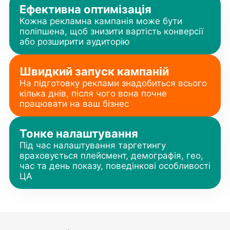
Ефективна оптимізація
Кожна рекламна кампанія може бути
поліпшена, щоб знизити вартість конверсії
або розширити аудиторію
Швидкий запуск кампаній
На підготовку реклами знадобиться всього
кілька днів, після чого вона почне
працювати на ваш бізнес
Тонке налаштування
Під час налаштування таргетингу
враховується плейсмент, демографія, гео,
час та день показу, поведінкові особливості
ЦА