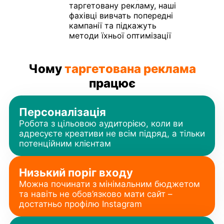
таргетовану рекламу, наші
фахівці вивчать попередні
кампанії та підкажуть
методи їхньої оптимізації
Чому
таргетована реклама
працює
Персоналізація
Робота з цільовою аудиторією, коли ви
адресуєте креативи не всім підряд, а тільки
потенційним клієнтам
Низький поріг входу
Можна починати з мінімальним бюджетом
та навіть не обов’язково мати сайт –
достатньо профілю Instagram