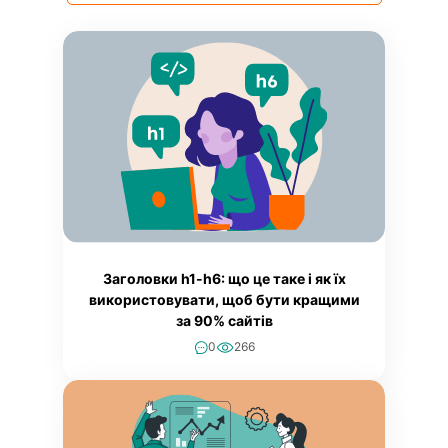
Натискаючи кнопку "Надіслати заявку", ви даєте згоду
Усі
на обробку персональних даних згідно з
Політикою
конфіденційності
Контент-маркетинг
Надіслати заявку
Технічні питання
Заголовки h1-h6: що це таке і як їх
використовувати, щоб бути кращими
за 90% сайтів
0
266