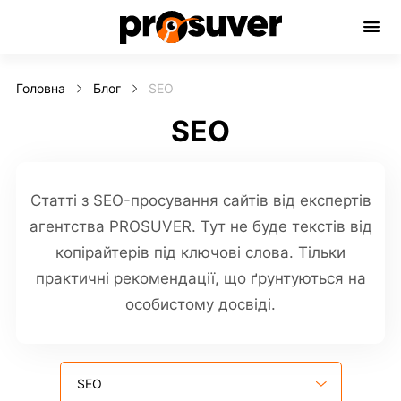
Бажаєте працювати з нами або
Головна
Блог
SEO
Послуги
отримати консультацію?
Про нас
SEO
Надішліть нам заявку
Кейси
Відгуки
Блог
Статті з SEO-просування сайтів від експертів
Контакти
агентства PROSUVER. Тут не буде текстів від
копірайтерів під ключові слова. Тільки
UA
RU
практичні рекомендації, що ґрунтуються на
особистому досвіді.
+38(097) 404 30 30
Надіслати заявку
SEO