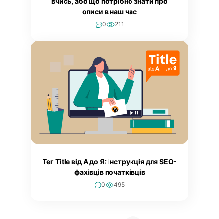
вчись, або що потрібно знати про
описи в наш час
0
211
Тег Title від А до Я: інструкція для SEO-
фахівців початківців
0
495