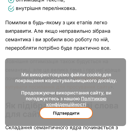
внутрішня перелінковка.
Помилки в будь-якому з цих етапів легко
виправити. Але якщо неправильно зібрана
семантика і ви зробили всю роботу по ній,
переробляти потрібно буде практично все.
Зовнішня оптимізація також будується на
семантиці, але це велика тема і про неї краще
Ми використовуємо файли cookie для
почитати в окремій статті: «
Як правильно
покращення користувальницького досвіду.
купувати посилання для просування сайту
».
Продовжуючи використання сайту, ви
погоджуєтесь з нашою
Політикою
Як підібрати ключові слова
конфіденційності
для сайту
Підтвердити
Складання семантичного ядра починається з