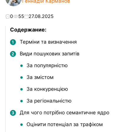
Геннадій Карманов
Натискаючи кнопку "Надіслати заявку", ви даєте згоду
на обробку персональних даних згідно з
Політикою
конфіденційності
0
55
27.08.2025
Надіслати заявку
Содержание:
Терміни та визначення
Види пошукових запитів
За популярністю
За змістом
За конкуренцією
За регіональністю
Для чого потрібно семантичне ядро
Оцінити потенціал за трафіком